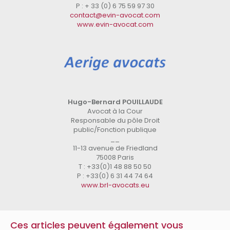
P : + 33 (0) 6 75 59 97 30
contact@evin-avocat.com
www.evin-avocat.com
Hugo-Bernard POUILLAUDE
Avocat à la Cour
Responsable du pôle Droit
public/Fonction publique
__
11-13 avenue de Friedland
75008 Paris
T : +33(0)1 48 88 50 50
P : +33(0) 6 31 44 74 64
www.brl-avocats.eu
Ces articles peuvent également vous