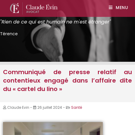
MENU
"Rien de ce qui est humain ne m'est étranger"
Térence
Communiqué de presse relatif au
contentieux engagé dans l’affaire dite
du « cartel du lino »
Claude Evin -
26 juillet 2024 -
Santé