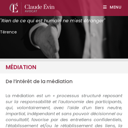
MENU
"Rien de ce qui est humain ne m'est étranger"
Térence
MÉDIATION
De l’intérêt de la médiation
La médiation
est un
« processus structuré reposant
sur la responsabilité et l’autonomie des participants,
qui, volontairement, avec l’aide d’un tiers neutre,
impartial, indépendant et sans pouvoir décisionnel ou
consultatif, favorise par des entretiens confidentiels,
l’établissement et/ou le rétablissement des liens, la